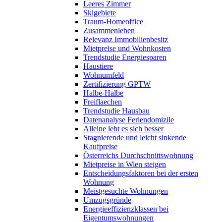
Leeres Zimmer
Skigebiete
Traum-Homeoffice
Zusammenleben
Relevanz Immobilienbesitz
Mietpreise und Wohnkosten
Trendstudie Energiesparen
Haustiere
Wohnumfeld
Zertifizierung GPTW
Halbe-Halbe
Freiflaechen
Trendstudie Hausbau
Datenanalyse Feriendomizile
Alleine lebt es sich besser
Stagnierende und leicht sinkende
Kaufpreise
Österreichs Durchschnittswohnung
Mietpreise in Wien steigen
Entscheidungsfaktoren bei der ersten
Wohnung
Meistgesuchte Wohnungen
Umzugsgründe
Energieeffizienzklassen bei
Eigentumswohnungen