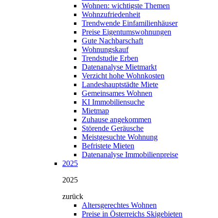
Wohnen: wichtigste Themen
Wohnzufriedenheit
Trendwende Einfamilienhäuser
Preise Eigentumswohnungen
Gute Nachbarschaft
Wohnungskauf
Trendstudie Erben
Datenanalyse Mietmarkt
Verzicht hohe Wohnkosten
Landeshauptstädte Miete
Gemeinsames Wohnen
KI Immobiliensuche
Mietmap
Zuhause angekommen
Störende Geräusche
Meistgesuchte Wohnung
Befristete Mieten
Datenanalyse Immobilienpreise
2025
2025
zurück
Altersgerechtes Wohnen
Preise in Österreichs Skigebieten